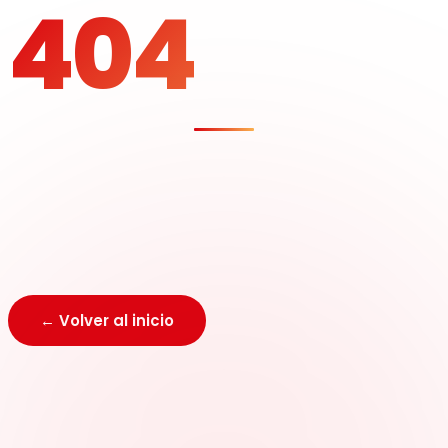
404
Página no encontrada
La dirección que buscas no existe o fue movida.
Regresa al inicio y encuentra lo que necesitas.
← Volver al inicio